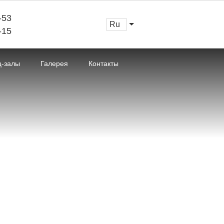
-53
ru
-15
ц-залы
Галерея
Контакты