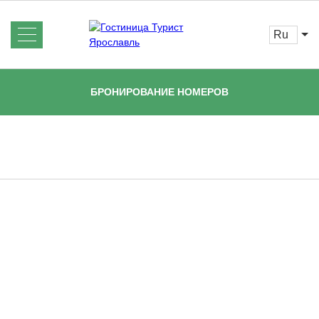
ru
Об отеле
Новости
БРОНИРОВАНИЕ НОМЕРОВ
Номера и цены
Услуги
Бронирование
Отзывы
Спецпредложения
Кафе
Конференц-залы
Главная
Галерея
Контакты