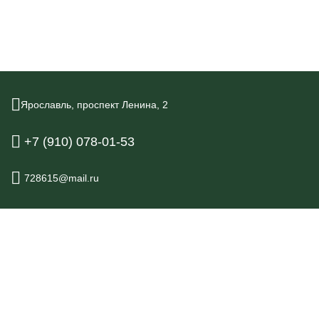
Ярославль,
проспект Ленина,
2
+7 (910) 078-01-53
728615@mail.ru
© 2026.
Гостиница Турист Ярославль, Ярославль
Официальный сайт
Правовая информация